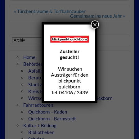
Beitragsnavigation
« Türchenträume & Torfbahnzauber
Gemeinsam ins neue Jahr »
×
Zusteller
gesucht!
Home
Behörden
Wir suchen
Abfallbeseitigung
Austräger für den
Beratungsstellen
blickpunkt
Stadtverwaltung
quickborn
Kreis Pinneberg
Tel. 04106 / 3439
Wirtschaftsbetriebe der Stadt Quickborn
Fahrradtouren
Quickborn – Kaden
Quickborn – Barmstedt
Kultur + Bildung
Bibliotheken
Schulen