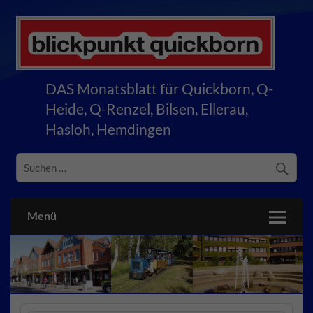
Skip
to
content
blickpunkt quickborn
DAS Monatsblatt für Quickborn, Q-
Heide, Q-Renzel, Bilsen, Ellerau,
Hasloh, Hemdingen
Menü