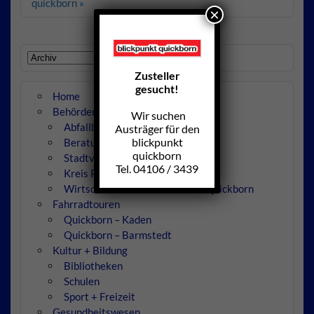
quickborn »
×
Zusteller
gesucht!
Home
Behörden
Wir suchen
Abfallbeseitigung
Austräger für den
blickpunkt
Beratungsstellen
quickborn
Stadtverwaltung
Tel. 04106 / 3439
Kreis Pinneberg
Wirtschaftsbetriebe der Stadt Quickborn
Fahrradtouren
Quickborn – Kaden
Quickborn – Barmstedt
Kultur + Bildung
Bibliotheken
Schulen
Sport + Freizeit
Gesundheitswesen