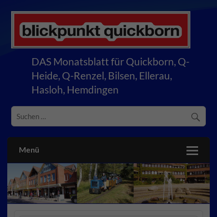
Skip
to
content
blickpunkt quickborn
DAS Monatsblatt für Quickborn, Q-
Heide, Q-Renzel, Bilsen, Ellerau,
Hasloh, Hemdingen
Menü