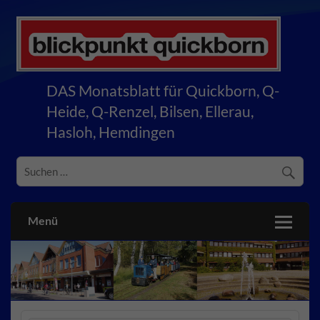
Skip
to
content
blickpunkt quickborn
DAS Monatsblatt für Quickborn, Q-
Heide, Q-Renzel, Bilsen, Ellerau,
Hasloh, Hemdingen
Menü