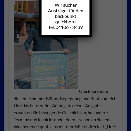
Wir suchen
Austräger für den
blickpunkt
quickborn
Tel. 04106 / 3439
Quickborn ist in
diesem Sommer Bühne, Begegnung und Beat zugleich.
Und das ist erst der Anfang. In dieser Ausgabe
erwarten Sie bewegende Geschichten, besondere
Termine und inspirierende Ideen – schon an diesem
Wochenende geht’s los mit dem Mittelalterfest „Hufe