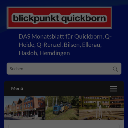
Skip
to
content
blickpunkt quickborn
DAS Monatsblatt für Quickborn, Q-
Heide, Q-Renzel, Bilsen, Ellerau,
Hasloh, Hemdingen
Menü