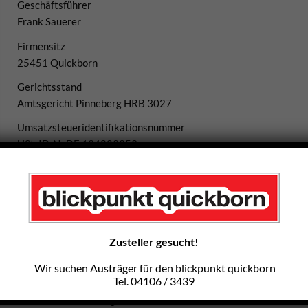
Geschäftsführer
Frank Sauerer
Firmensitz
25451 Quickborn
Gerichtsstand
Amtsgericht Pinneberg HRB 3027
Umsatzsteueridentifikationsnummer
USt. ID-Nr.DE 134803359
Konzept und Design / Programmierung:
Druckerei u. Verlag Sauerer
Karin Sauerer
Birkenweg 18
25451 Quickborn
Zusteller gesucht!
E-mail:
redaktion@blickpunkt-quickborn.de
Wir suchen Austräger für den blickpunkt quickborn
Tel.: +49(0)4106 / 34 39
Tel. 04106 / 3439
Redaktion und Anzeigen: