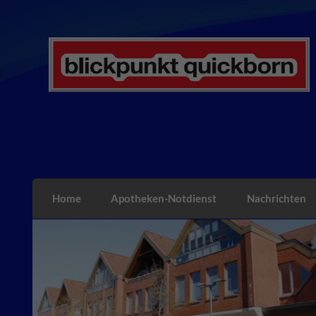
Skip
to
content
blickpunkt quickborn
Home
Apotheken-Notdienst
Nachrichten