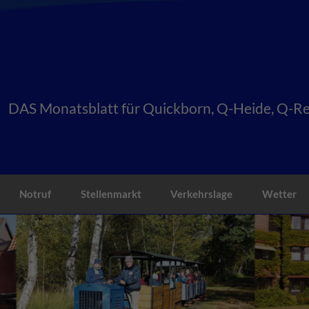
DAS Monatsblatt für Quickborn, Q-Heide, Q-Ren
Notruf
Stellenmarkt
Verkehrslage
Wetter