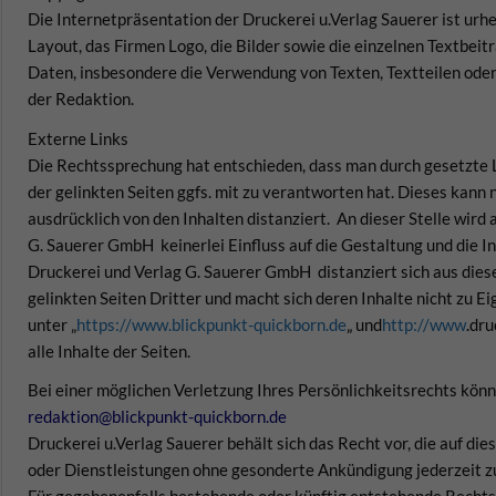
Die Internetpräsentation der Druckerei u.Verlag Sauerer ist urhe
Layout, das Firmen Logo, die Bilder sowie die einzelnen Textbeit
Daten, insbesondere die Verwendung von Texten, Textteilen ode
der Redaktion.
Externe Links
Die Rechtssprechung hat entschieden, dass man durch gesetzte L
der gelinkten Seiten ggfs. mit zu verantworten hat. Dieses kann
ausdrücklich von den Inhalten distanziert. An dieser Stelle wird 
G. Sauerer GmbH keinerlei Einfluss auf die Gestaltung und die In
Druckerei und Verlag G. Sauerer GmbH distanziert sich aus dies
gelinkten Seiten Dritter und macht sich deren Inhalte nicht zu Ei
unter „
https://www.blickpunkt-quickborn.de
„
und
http://www
.
dru
alle Inhalte der Seiten.
Bei einer möglichen Verletzung Ihres Persönlichkeitsrechts könn
redaktion@blickpunkt-quickborn.de
Druckerei u.Verlag Sauerer behält sich das Recht vor, die auf d
oder Dienstleistungen ohne gesonderte Ankündigung jederzeit zu
Für gegebenenfalls bestehende oder künftig entstehende Rechtsv