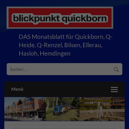
Skip
to
content
blickpunkt quickborn
DAS Monatsblatt für Quickborn, Q-
Heide, Q-Renzel, Bilsen, Ellerau,
Hasloh, Hemdingen
Menü