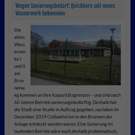
Wegen Sanierungsbedarf: Quickborn soll neues
Wasserwerk bekommen
Die
alten
Wass
erwer
ke I
und II
am
Brun
nenw
eg kommen an ihre Kapazitätsgrenzen – und sind nach
60 Jahren Betrieb sanierungsbedürftig. Deshalb hat
die Stadt eine Studie in Auftrag gegeben, nachdem im
Dezember 2019 Colibakterien in den Brunnen der
Anlage entdeckt worden waren. Eine Sanierung im
laufenden Betrieb wäre auch deshalb problematisch,