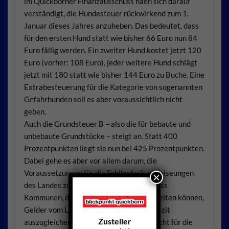
im Quickborner Finanzausschuss haen sich darauf
verständigt, die Hundesteuer rückwirkend zum 1.
Januar dieses Jahres anzuheben. Das bedeutet, dass
für den ersten Hund statt wie bisher 66 Euro nun 84
Euro fällig werden. Ein zweiter Hund kostet jetzt 120
Euro (vorher: 108 Euro), jeder weitere Hund schlägt
jetzt mit 180 statt wie bisher 144 Euro zu Buche. Eine
Extrabesteuerung für die Kategorie von sogenannten
Gefahrhunden soll es aber voraussichtlich nicht
geben.
Auch die Grundsteuer B – also die für bebaute und
unbebaute Grundstücke – steigt an. Statt 400
Prozentpunkten liegt sie nun bei 425 Prozentpunkten.
Dabei gehe es aber vor allem darum, die
Voraussetzungen für die Fehlbedarfszuweiseungen
×
des Landes zu schaffen. Das bedeutet, dass
Kommunen, die nicht kostendeckend arbeiten können,
Gelder vom Land bekommen, um das Defizit
Zusteller
auszugleichen. Die Erhöhungen gelten nicht für die