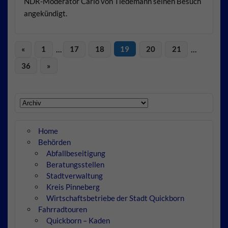
NDR-Moderator Carlo von Tiedemann seinen Besuch
angekündigt.
«
1
…
17
18
19
20
21
…
36
»
Home
Behörden
Abfallbeseitigung
Beratungsstellen
Stadtverwaltung
Kreis Pinneberg
Wirtschaftsbetriebe der Stadt Quickborn
Fahrradtouren
Quickborn – Kaden