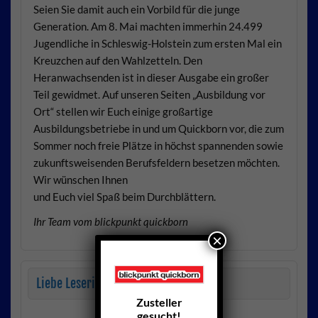
Seien Sie damit auch ein Vorbild für die junge
Generation. Am 8. Mai machten immerhin 24.499
Jugendliche in Schleswig-Holstein zum ersten Mal ein
Kreuzchen auf den Wahlzetteln. Den
Heranwachsenden ist in dieser Ausgabe ein großer
Teil gewidmet. Auf unseren Seiten „Ausbildung vor
Ort“ stellen wir Euch einige großartige
Ausbildungsbetriebe in und um Quickborn vor, die zum
Sommer noch freie Plätze in höchst spannenden sowie
zukunftsweisenden Berufsfeldern besetzen möchten.
Wir wünschen Ihnen
und Euch viel Spaß beim Durchblättern.
Ihr Team vom blickpunkt quickborn
×
Liebe Leserinnen und Leser,
Zusteller
gesucht!