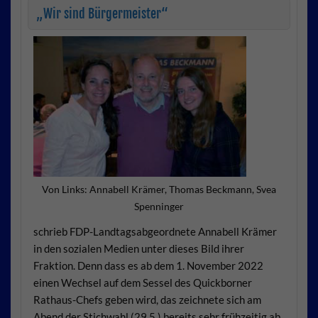
„Wir sind Bürgermeister“
Von Links: Annabell Krämer, Thomas Beckmann, Svea
Spenninger
schrieb FDP-Landtagsabgeordnete
Annabell Krämer
in den sozialen Me
dien unter dieses Bild ihrer
Fraktion.
Denn dass es ab dem 1. November
2022
einen Wechsel auf dem Sessel
des Quickborner
Rathaus-Chefs ge
ben wird, das zeichnete sich am
Abend
der Stichwahl (29.5.) bereits sehr früh
zeitig ab.