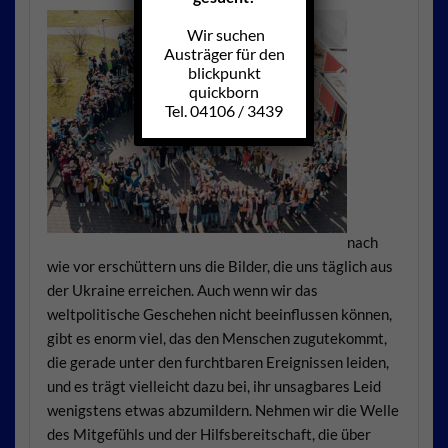
Wir suchen
Austräger für den
blickpunkt
quickborn
Tel. 04106 / 3439
nach
wie vor erschüttern uns die Bilder, die uns täglich aus
der Ukraine erreichen. Auch wenn wir das
weltpolitische Geschehen nicht beeinflussen können,
gibt es enorm viel, das den Menschen zugutekommt,
die gerade unter den furchtbaren Ereignissen leiden,
und es trägt vielleicht dazu bei, ihr unsagbares Leid
wenigstens etwas abzumildern. Nehmen wir die Welle
des Mitgefühls und der Hilfsbereitschaft, die über