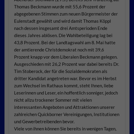
Thomas Beckmann wurde
mit 55,6 Prozent der
abgegebenen
Stimmen zum neuen Bürgermeister
der
Eulenstadt gewählt und wird damit
Thomas Köppl
nach dessen insgesamt
drei Amtsperioden Ende
dieses Jahres
ablösen. Die Wahlbeteiligung lag bei
43,8 Prozent. Bei der Landtagswahl
am 8. Mai hatte
der amtierende Christ
demokrat noch mit 39,6
Prozent knapp
vor dem Liberalen Beckmann gelegen.
Ausgeschieden mit 26,2 Prozent war
dabei bereits Dr.
Tim Stoberock, der
für die Sozialdemo
kraten als
dritter Kandi
dat angetreten war. Be
vor es im Herbst
zum
Wechsel im Rathaus
kommt, steht Ihnen, lie
be
Leserinnen und Le
ser, ein hoffentlich son
niger, jedoch
nicht allzu
trockener Sommer mit
vielen
interessanten Angeboten und
Attraktionen unserer
zahlreichen
Quickborner Vereinigungen, Instituti
onen
und Gewerbetreibenden bevor.
Viele von ihnen können Sie bereits in
wenigen Tagen,