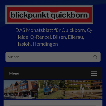
Skip
to
content
blickpunkt quickborn
DAS Monatsblatt für Quickborn, Q-
Heide, Q-Renzel, Bilsen, Ellerau,
Hasloh, Hemdingen
Menü