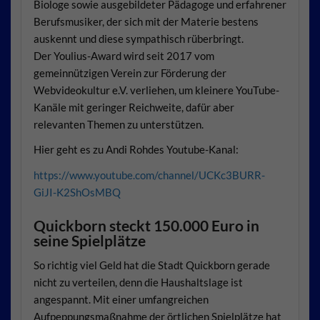
Biologe sowie ausgebildeter Pädagoge und erfahrener
Berufsmusiker, der sich mit der Materie bestens
auskennt und diese sympathisch rüberbringt.
Der Youlius-Award wird seit 2017 vom
gemeinnützigen Verein zur Förderung der
Webvideokultur e.V. verliehen, um kleinere YouTube-
Kanäle mit geringer Reichweite, dafür aber
relevanten Themen zu unterstützen.
Hier geht es zu Andi Rohdes Youtube-Kanal:
https://www.youtube.com/channel/UCKc3BURR-
GiJI-K2ShOsMBQ
Quickborn steckt 150.000 Euro in
seine Spielplätze
So richtig viel Geld hat die Stadt Quickborn gerade
nicht zu verteilen, denn die Haushaltslage ist
angespannt. Mit einer umfangreichen
Aufpeppungsmaßnahme der örtlichen Spielplätze hat