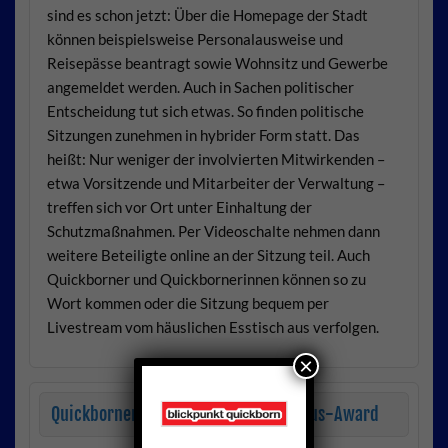
sind es schon jetzt: Über die Homepage der Stadt
können beispielsweise Personalausweise und
Reisepässe beantragt sowie Wohnsitz und Gewerbe
angemeldet werden. Auch in Sachen politischer
Entscheidung tut sich etwas. So finden politische
Sitzungen zunehmen in hybrider Form statt. Das
heißt: Nur weniger der involvierten Mitwirkenden –
etwa Vorsitzende und Mitarbeiter der Verwaltung –
treffen sich vor Ort unter Einhaltung der
Schutzmaßnahmen. Per Videoschalte nehmen dann
weitere Beteiligte online an der Sitzung teil. Auch
Quickborner und Quickbornerinnen können so zu
Wort kommen oder die Sitzung bequem per
Livestream vom häuslichen Esstisch aus verfolgen.
×
Quickborner YouTuber gewinnt Youlius-Award