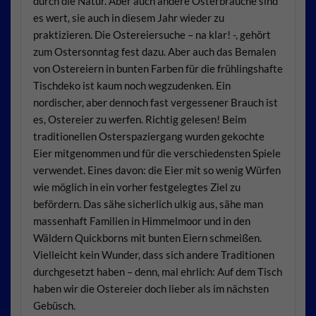
durch die Natur. Aber auch andere Osterbräuche sind
es wert, sie auch in diesem Jahr wieder zu
praktizieren. Die Ostereiersuche – na klar! -, gehört
zum Ostersonntag fest dazu. Aber auch das Bemalen
von Ostereiern in bunten Farben für die frühlingshafte
Tischdeko ist kaum noch wegzudenken. Ein
nordischer, aber dennoch fast vergessener Brauch ist
es, Ostereier zu werfen. Richtig gelesen! Beim
traditionellen Osterspaziergang wurden gekochte
Eier mitgenommen und für die verschiedensten Spiele
verwendet. Eines davon: die Eier mit so wenig Würfen
wie möglich in ein vorher festgelegtes Ziel zu
befördern. Das sähe sicherlich ulkig aus, sähe man
massenhaft Familien in Himmelmoor und in den
Wäldern Quickborns mit bunten Eiern schmeißen.
Vielleicht kein Wunder, dass sich andere Traditionen
durchgesetzt haben – denn, mal ehrlich: Auf dem Tisch
haben wir die Ostereier doch lieber als im nächsten
Gebüsch.