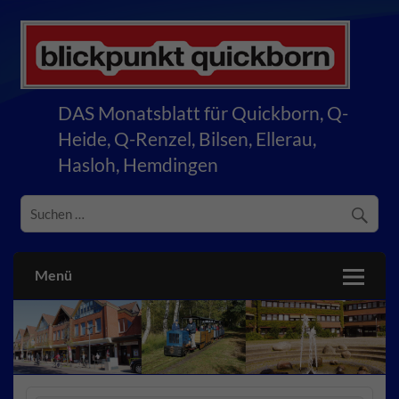
Skip
to
content
blickpunkt quickborn
DAS Monatsblatt für Quickborn, Q-
Heide, Q-Renzel, Bilsen, Ellerau,
Hasloh, Hemdingen
Menü