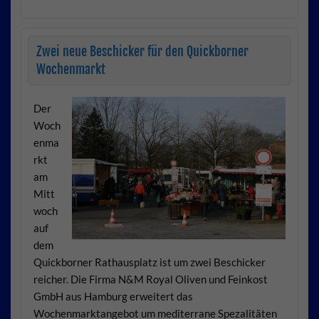
Zwei neue Beschicker für den Quickborner
Wochenmarkt
Der
Woch
enma
rkt
am
Mitt
woch
auf
dem
Quickborner Rathausplatz ist um zwei Beschicker
reicher. Die Firma N&M Royal Oliven und Feinkost
GmbH aus Hamburg erweitert das
Wochenmarktangebot um mediterrane Spezalitäten